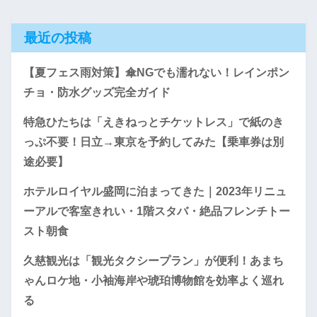
最近の投稿
【夏フェス雨対策】傘NGでも濡れない！レインポン
チョ・防水グッズ完全ガイド
特急ひたちは「えきねっとチケットレス」で紙のき
っぷ不要！日立→東京を予約してみた【乗車券は別
途必要】
ホテルロイヤル盛岡に泊まってきた｜2023年リニュ
ーアルで客室きれい・1階スタバ・絶品フレンチトー
スト朝食
久慈観光は「観光タクシープラン」が便利！あまち
ゃんロケ地・小袖海岸や琥珀博物館を効率よく巡れ
る