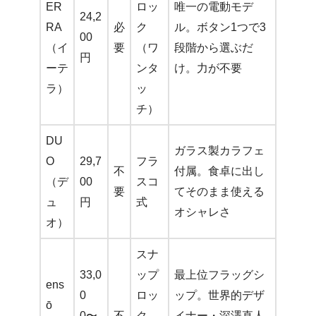
ER
ロッ
唯一の電動モデ
24,2
RA
必
ク
ル。ボタン1つで3
00
（イ
要
（ワ
段階から選ぶだ
円
ーテ
ンタ
け。力が不要
ラ）
ッ
チ）
DU
ガラス製カラフェ
O
29,7
フラ
不
付属。食卓に出し
（デ
00
スコ
要
てそのまま使える
ュ
円
式
オシャレさ
オ）
スナ
33,0
ップ
最上位フラッグシ
ens
0
ロッ
ップ。世界的デザ
ō
0〜
不
ク
イナー・深澤直人