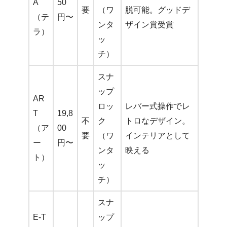
A
50
要
（ワ
脱可能。グッドデ
（テ
円〜
ンタ
ザイン賞受賞
ラ）
ッ
チ）
スナ
ップ
AR
ロッ
レバー式操作でレ
T
19,8
不
ク
トロなデザイン。
（ア
00
要
（ワ
インテリアとして
ー
円〜
ンタ
映える
ト）
ッ
チ）
スナ
E-T
ップ