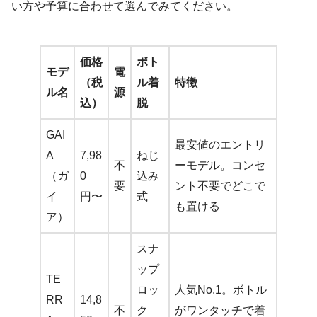
い方や予算に合わせて選んでみてください。
価格
ボト
モデ
電
（税
ル着
特徴
ル名
源
込）
脱
GAI
最安値のエントリ
A
7,98
ねじ
不
ーモデル。コンセ
（ガ
0
込み
要
ント不要でどこで
イ
円〜
式
も置ける
ア）
スナ
ップ
TE
ロッ
人気No.1。ボトル
RR
14,8
不
ク
がワンタッチで着