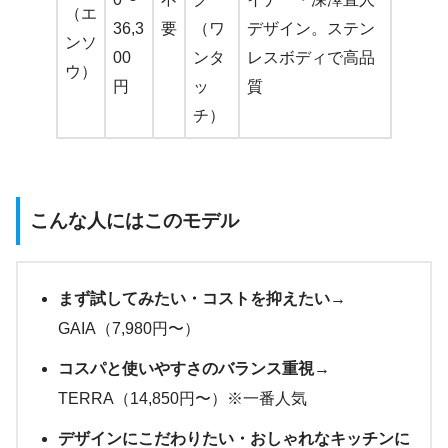
（エ
36,3
要
（ワ
デザイン。ステン
ンソ
00
ンタ
レスボディで高品
ウ）
円
ッ
質
チ）
こんな人にはこのモデル
まず試してみたい・コストを抑えたい
→
GAIA（7,980円〜）
コスパと使いやすさのバランス重視
→
TERRA（14,850円〜）※一番人気
デザインにこだわりたい・おしゃれなキッチンに