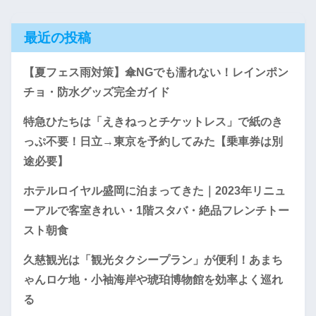
最近の投稿
【夏フェス雨対策】傘NGでも濡れない！レインポン
チョ・防水グッズ完全ガイド
特急ひたちは「えきねっとチケットレス」で紙のき
っぷ不要！日立→東京を予約してみた【乗車券は別
途必要】
ホテルロイヤル盛岡に泊まってきた｜2023年リニュ
ーアルで客室きれい・1階スタバ・絶品フレンチトー
スト朝食
久慈観光は「観光タクシープラン」が便利！あまち
ゃんロケ地・小袖海岸や琥珀博物館を効率よく巡れ
る