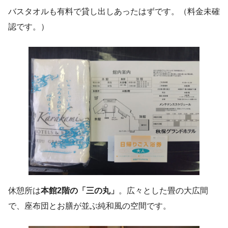
バスタオルも有料で貸し出しあったはずです。（料金未確
認です。）
休憩所は
本館2階の「三の丸」
。広々とした畳の大広間
で、座布団とお膳が並ぶ純和風の空間です。