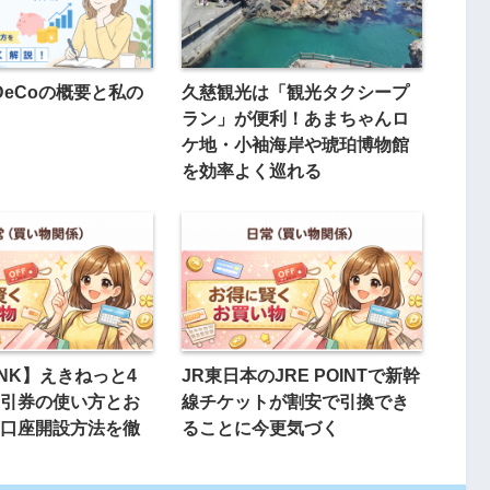
iDeCoの概要と私の
久慈観光は「観光タクシープ
ラン」が便利！あまちゃんロ
ケ地・小袖海岸や琥珀博物館
を効率よく巡れる
ANK】えきねっと4
JR東日本のJRE POINTで新幹
引券の使い方とお
線チケットが割安で引換でき
口座開設方法を徹
ることに今更気づく