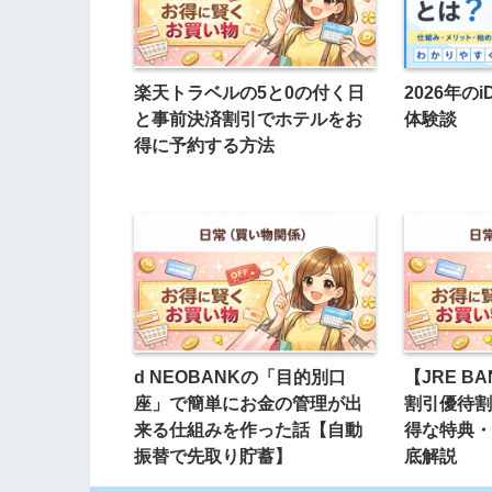
楽天トラベルの5と0の付く日
2026年の
と事前決済割引でホテルをお
体験談
得に予約する方法
d NEOBANKの「目的別口
【JRE B
座」で簡単にお金の管理が出
割引優待割
来る仕組みを作った話【自動
得な特典・
振替で先取り貯蓄】
底解説