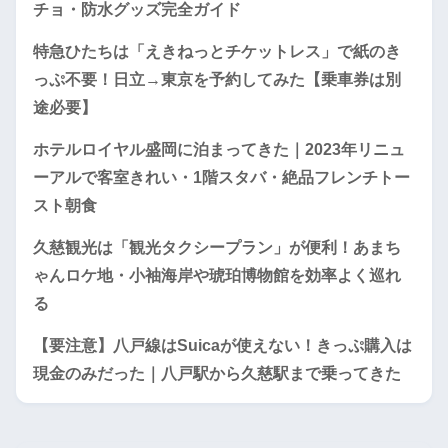
チョ・防水グッズ完全ガイド
特急ひたちは「えきねっとチケットレス」で紙のき
っぷ不要！日立→東京を予約してみた【乗車券は別
途必要】
ホテルロイヤル盛岡に泊まってきた｜2023年リニュ
ーアルで客室きれい・1階スタバ・絶品フレンチトー
スト朝食
久慈観光は「観光タクシープラン」が便利！あまち
ゃんロケ地・小袖海岸や琥珀博物館を効率よく巡れ
る
【要注意】八戸線はSuicaが使えない！きっぷ購入は
現金のみだった｜八戸駅から久慈駅まで乗ってきた